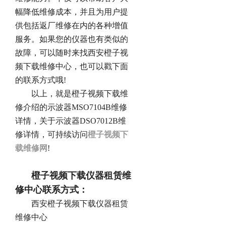
幅降低维修成本，并且为用户提
供包括返厂维修在内的各种增值
服务。如果您的仪器也有类似的
故障，可以随时来找西安橙子视
频下载维修中心，也可以戳下面
的联系方式哦!
以上，就是橙子视频下载维
修介绍的示波器MSO7104B维修
详情，关于示波器DSO7012B维
修详情，
可持续访问
橙子视频下
载维修网
!
橙子视频下载仪器租赁维
修中心联系方式：
西安橙子视频下载仪器租赁
维修中心