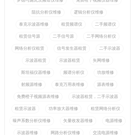
罗德与施瓦茨频谱仪维修
免费橙子视频仪器维修
阻抗分析仪维修
逻辑分析仪维修
泰克示波器维修
租赁频谱仪
二手频谱仪
租赁信号源
二手信号源
二手网络分析仪
网络分析仪租赁
信号发生器租赁
二手示波器
示波器租赁
示波器租赁
矢网维修
斯坦福仪器维修
频谱分析仪
功放维修
射频源维修
泰克万用表维修
源表维修
免费橙子视频源表维修
示波器租赁，二手示波器
租赁示波器
功率放大器维修
租赁网络分析仪
噪声系数分析仪维修
矢量收发器维修
电源维修
示波器维修
网路分析仪维修
交流电源维修