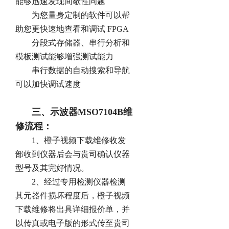
能够迅速发现间歇性问题
为您量身定制的软件可以帮
助您更快速地查看和调试 FPGA
分段式存储器、串行分析和
模板测试能够增强测试能力
串行数据的自动搜索和导航
可以加快调试速度
三、示波器MSO7104B维
修流程：
1、橙子视频下载维修收发
部收到仪器后会与贵司确认仪器
型号及其完好情况。
2、经过专用检测仪器检测
其元器件损坏程度后，橙子视频
下载维修将出具详细报价单，并
以传真或电子版的形式传至贵司