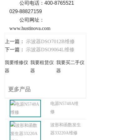
公司电话：400-8765521
029-88827159
公司网址：
www.hustinova.com
上一篇：
示波器DSO7012B维修
下一篇：
示波器DSO9064L维修
我要维修仪
我要租赁仪
我要买二手仪
器
器
器
更多产品
电源N5748A维
修
波形和函数发生
器33220A维修