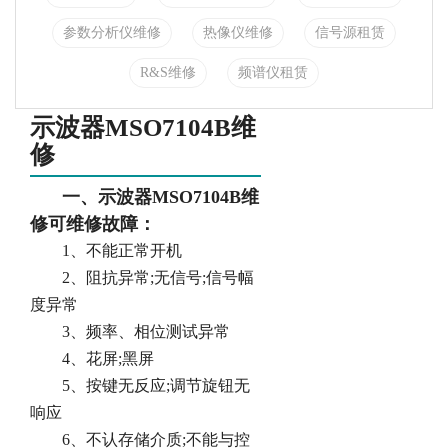
参数分析仪维修
热像仪维修
信号源租赁
R&S维修
频谱仪租赁
示波器MSO7104B维
修
一、示波器MSO7104B维
修可维修故障：
1、不能正常开机
2、阻抗异常;无信号;信号幅
度异常
3、频率、相位测试异常
4、花屏;黑屏
5、按键无反应;调节旋钮无
响应
6、不认存储介质;不能与控