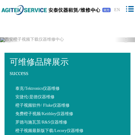
橙子视频下载,橙子视频软件,免费橙子视
EN
频,橙子视频最新版下载
Previous
Nex
可维修品牌展示
success
泰克/Tektronics仪器维修
安捷伦/是德仪器维修
橙子视频软件/ Fluke仪器维修
免费橙子视频/Keithley仪器维修
罗德与施瓦茨/R&S仪器维修
橙子视频最新版下载/Lecory仪器维修