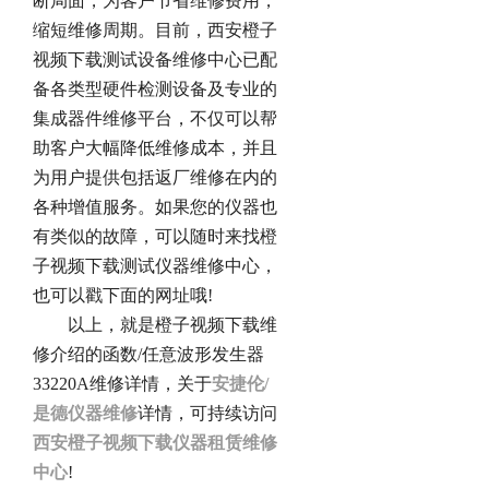
断局面，为客户节省维修费用，
缩短维修周期。目前，西安橙子
视频下载测试设备维修中心已配
备各类型硬件检测设备及专业的
集成器件维修平台，不仅可以帮
助客户大幅降低维修成本，并且
为用户提供包括返厂维修在内的
各种增值服务。如果您的仪器也
有类似的故障，可以随时来找橙
子视频下载测试仪器维修中心，
也可以戳下面的网址哦!
以上，就是橙子视频下载维
修介绍的函数/任意波形发生器
33220A维修详情，关于
安捷伦/
是德仪器维修
详情，可持续访问
西安橙子视频下载仪器租赁维修
中心
!