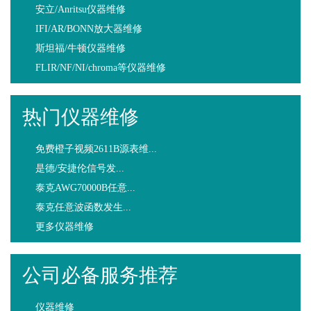
安立/Anritsu仪器维修
IFI/AR/BONN放大器维修
斯坦福/牛顿仪器维修
FLIR/NF/NI/chroma等仪器维修
热门仪器维修
免费橙子视频2611B源表维...
是德/安捷伦信号发...
泰克AWG70000B任意...
泰克任意波函数发生...
更多仪器维修
公司必备服务推荐
仪器维修