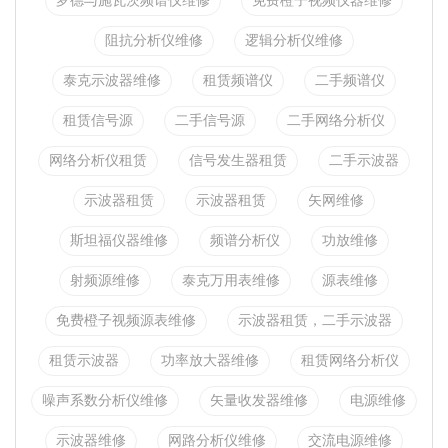
罗德与施瓦茨频谱仪维修
免费橙子视频仪器维修
阻抗分析仪维修
逻辑分析仪维修
泰克示波器维修
租赁频谱仪
二手频谱仪
租赁信号源
二手信号源
二手网络分析仪
网络分析仪租赁
信号发生器租赁
二手示波器
示波器租赁
示波器租赁
矢网维修
斯坦福仪器维修
频谱分析仪
功放维修
射频源维修
泰克万用表维修
源表维修
免费橙子视频源表维修
示波器租赁，二手示波器
租赁示波器
功率放大器维修
租赁网络分析仪
噪声系数分析仪维修
矢量收发器维修
电源维修
示波器维修
网路分析仪维修
交流电源维修