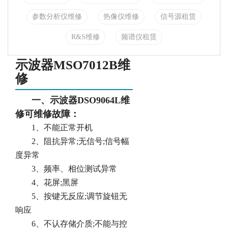
参数分析仪维修
热像仪维修
信号源租赁
R&S维修
频谱仪租赁
示波器MSO7012B维
修
一、示波器DSO9064L维
修可维修故障：
1、不能正常开机
2、阻抗异常;无信号;信号幅
度异常
3、频率、相位测试异常
4、花屏;黑屏
5、按键无反应;调节旋钮无
响应
6、不认存储介质;不能与控