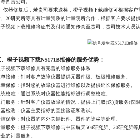
寄回贵公司。
、仪器修复后，若贵司要求送检，橙子视频下载维修可根据客
、20研究所等具有计量资质的计量院所合作，根据客户要求提
，橙子视频下载维修将证书及付款通知传真至贵司，贵司技术人员认可
、橙子视频下载N5171B维修的服务优势：
视频下载维修具有完善的维修服务体系
修：针对客户故障仪器提供元器件级、板级维修服务。
修：指对您的故障仪器进行维修以及提供延长保修服务。
准：通过系统对仪器性能指标进行调整校准。
务：针对客户仪器故障的情况，提供上门取(送)货服务(仅限西
测：仪器主要指标的直接验证和测试。
养：对仪器的内外关键部件、器件的除尘等处理。
务：橙子视频下载维修与中国航天504研究所、20研究
业的计量服务。