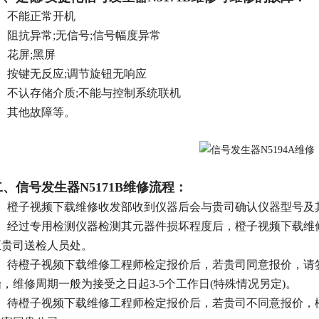
、不能正常开机
、阻抗异常;无信号;信号幅度异常
、花屏;黑屏
、按键无反应;调节旋钮无响应
、不认存储介质;不能与控制系统联机
其他故障等。
、信号发生器N5171B维修流程：
、橙子视频下载维修收发部收到仪器后会与贵司确认仪器型号及其完好
、经过专用检测仪器检测其元器件损坏程度后，橙子视频下载维
贵司送检人员处。
、待橙子视频下载维修工程师检定报价后，若贵司同意报价，
，维修周期一般为接受之日起3-5个工作日(特殊情况另定)。
、待橙子视频下载维修工程师检定报价后，若贵司不同意报价，