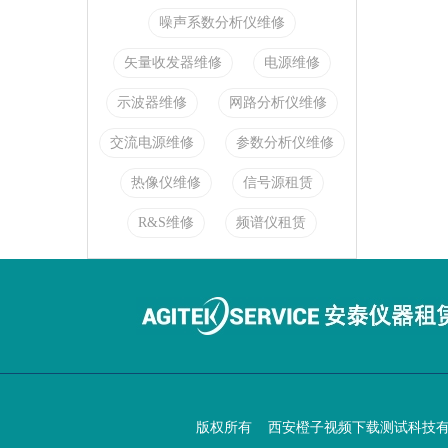
噪声系数分析仪维修
矢量收发器维修
电源维修
示波器维修
网路分析仪维修
交流电源维修
参数分析仪维修
热像仪维修
信号源租赁
R&S维修
频谱仪租赁
版权所有 西安
橙子视频下载测试科