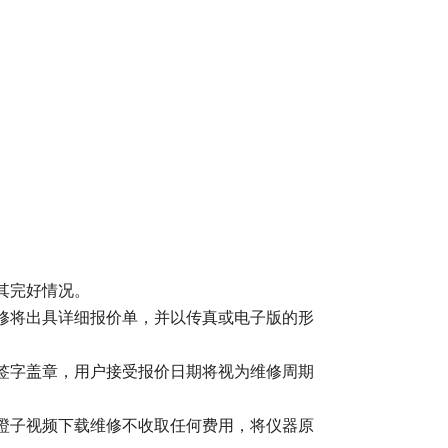
情况。
修将出具详细报价单，并以传真或电子版的形
请签字盖章，用户接受报价日期将视为维修周期
橙子视频下载维修不收取任何费用，将仪器原