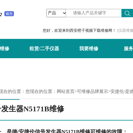
频,橙子视频最新版下载
您好，欢迎来到西安橙子视频下载维修网！
[仪器维修
维修
租赁/二手仪器
我要维修
服
现在的位置：您现在的位置：
网站首页
>
可维修品牌展示
>安捷伦/是
发生器N5171B维修
、是德/安捷伦信号发生器N5171B维修可维修的故障：