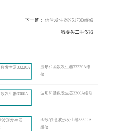
下一篇：
信号发生器N5173B维修
我要买二手仪器
波形和函数发生器33220A维
修
波形和函数发生器3300A维修
函数/任意波形发生器33522A
维修