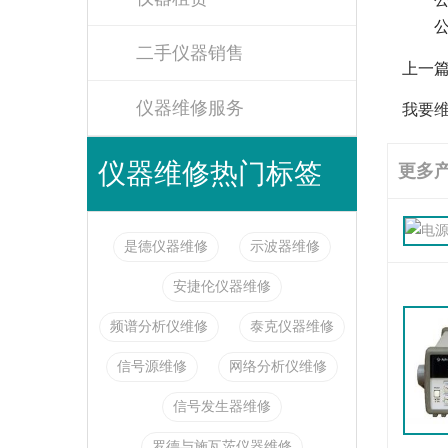
公司网址
二手仪器销售
上一篇
仪器维修服务
我要
仪器维修热门标签
更多
是德仪器维修
示波器维修
安捷伦仪器维修
频谱分析仪维修
泰克仪器维修
信号源维修
网络分析仪维修
信号发生器维修
罗德与施瓦茨仪器维修