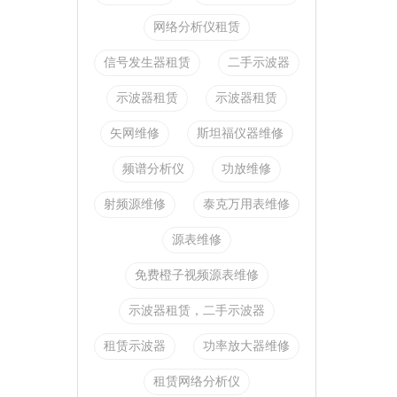
网络分析仪租赁
信号发生器租赁
二手示波器
示波器租赁
示波器租赁
矢网维修
斯坦福仪器维修
频谱分析仪
功放维修
射频源维修
泰克万用表维修
源表维修
免费橙子视频源表维修
示波器租赁，二手示波器
租赁示波器
功率放大器维修
租赁网络分析仪