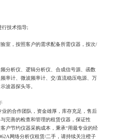
行技术指导;
室，按照客户的需求配备所需仪器，按次/
、音频分析仪、逻辑分析仪、合成信号源、函数
、频率计、微波频率计、交/直流稳压电源、万
、示波器探头等。
业的合作团队，资金雄厚，库存充足，售后
司严格与完善的检查和管理的租赁仪器，保证性
客户节约仪器采购成本，秉承“用最专业的经
5062A网络分析仪租赁/二手
，请持续关注橙子