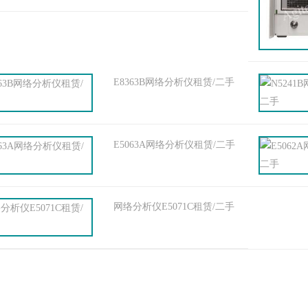
E8363B网络分析仪租赁/二手
E5063A网络分析仪租赁/二手
网络分析仪E5071C租赁/二手