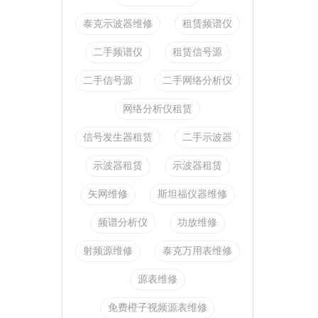
泰克示波器维修
租赁频谱仪
二手频谱仪
租赁信号源
二手信号源
二手网络分析仪
网络分析仪租赁
信号发生器租赁
二手示波器
示波器租赁
示波器租赁
矢网维修
斯坦福仪器维修
频谱分析仪
功放维修
射频源维修
泰克万用表维修
源表维修
免费橙子视频源表维修