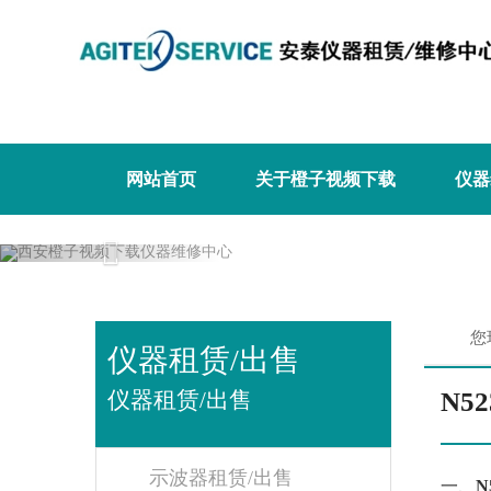
橙子视频下载,橙子视频软件,免费橙子视
网站首页
关于橙子视频下载
仪器
Previous
您
仪器租赁/出售
N5
仪器租赁/出售
示波器租赁/出售
一、
N