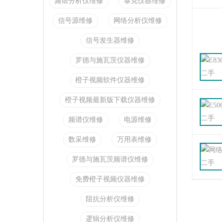
频谱分析仪维修
泰克仪器维修
信号源维修
网络分析仪维修
信号发生器维修
罗德与施瓦茨仪器维修
橙子视频软件仪器维修
橙子视频最新版下载仪器维修
频谱仪维修
电源维修
数采维修
万用表维修
罗德与施瓦茨频谱仪维修
免费橙子视频仪器维修
阻抗分析仪维修
逻辑分析仪维修