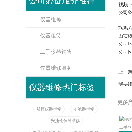
公司必备服务推荐
视频下
公司备
仪器维修
联系方式
仪器租赁
西安橙
公司地
二手仪器销售
公司网址
仪器维修服务
上一篇
我要
仪器维修热门标签
更多
是德仪器维修
示波器维修
安捷伦仪器维修