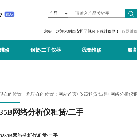
频,橙子视频最新版下载
您好，欢迎来到西安橙子视频下载维修网！
[仪器维修
维修
租赁/二手仪器
我要维修
服
现在的位置：您现在的位置：
网站首页
>
仪器租赁/出售
>网络分析仪租
235B网络分析仪租赁/二手
5235B网络分析仪租赁/二手