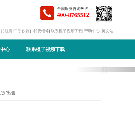
全国服务咨询热线
400-8765512
]
[
租赁/二手仪器
] |
我要维修
|
联系橙子视频下载
|
帮助中心
|
英文站
务中心
联系橙子视频下载
Next
赁/出售