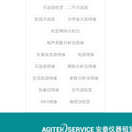
示波器租赁，二手示波器
租赁示波器
功率放大器维修
租赁网络分析仪
噪声系数分析仪维修
矢量收发器维修
电源维修
示波器维修
网路分析仪维修
交流电源维修
参数分析仪维修
热像仪维修
信号源租赁
R&S维修
频谱仪租赁