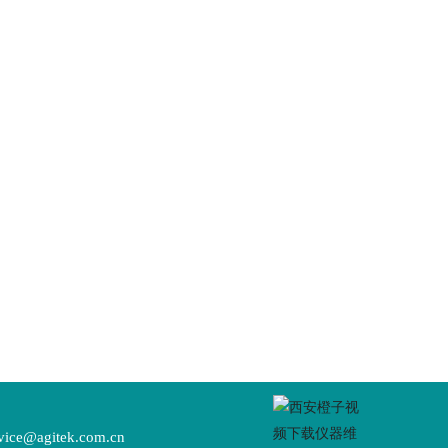
vice@agitek.com.cn