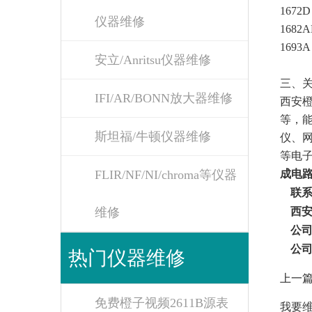
167
仪器维修
168
169
安立/Anritsu仪器维修
三
IFI/AR/BONN放大器维修
西安
等，
斯坦福/牛顿仪器维修
仪
等电子
成电
FLIR/NF/NI/chroma等仪器
联系方
西
维修
公司
公司网
热门仪器维修
上一篇
免费橙子视频2611B源表
我要