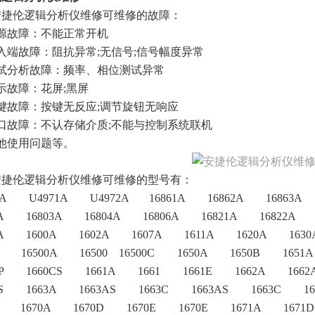
安捷伦逻辑分析仪维修
可维修的故障：
、电源故障：不能正常开机
、输入端故障：阻抗异常;无信号;信号幅度异常
、测试分析故障：频率、相位测试异常
、显示故障：花屏;黑屏
、按键故障：按键无反应;调节旋钮无响应
、接口故障：不认存储介质;不能与控制系统联机
其他使用问题等。
安捷伦逻辑分析仪维修
可维修的
型号有：
70A U4971A U4972A
16861A 16862A 16863
02A 16803A 16804A 16806A 16821A 16822A
54A 1600A 1602A 1607A 1611A 1620A 16
1D 16500A 16500 16500C 1650A 1650B 16
0CP 1660CS 1661A 1661 1661E 1662A 16
2ES 1663A 1663AS 1663C 1663AS 1663C 1
4A 1670A 1670D 1670E 1670E 1671A 16