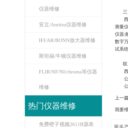
仪器维修
三
安立/Anritsu仪器维修
测量
仪器:频
IFI/AR/BONN放大器维修
数字万
试系统
斯坦福/牛顿仪器维修
联系方
西安
FLIR/NF/NI/chroma等仪器
公司地
公司网
维修
上一篇
热门仪器维修
我要
免费橙子视频2611B源表
更多