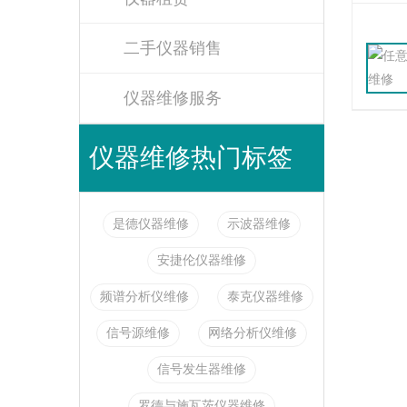
二手仪器销售
仪器维修服务
仪器维修热门标签
是德仪器维修
示波器维修
安捷伦仪器维修
频谱分析仪维修
泰克仪器维修
信号源维修
网络分析仪维修
信号发生器维修
罗德与施瓦茨仪器维修