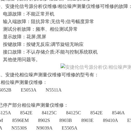
、
安捷伦信号源分析仪维修/相位噪声测量仪维修
可维修的故障
、电源故障：不能正常开机
、输入端故障：阻抗异常;无信号;信号幅度异常
、测试分析故障：频率、相位测试异常
、显示故障：花屏;黑屏
、按键故障：按键无反应;调节旋钮无响应
、接口故障：不认存储介质;不能与控制系统联机
、其他使用问题等。
、
安捷伦
相位噪声测量仪维修
可维修的型号有：
.
相位噪声测量仪维修
：
5052B E5053A N5511A
已停产部分
相位噪声测量仪维修
：
4125A 8542E 84125C 84125C 8542E 8546
5EM 8596EM 8902S 8903B 8903E 89410A 
04A N5530S N9039A E5505A