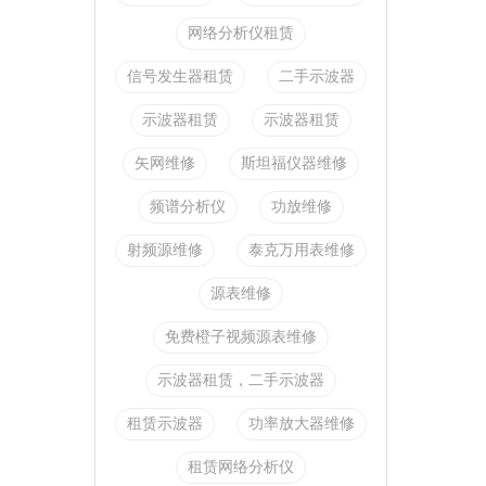
网络分析仪租赁
信号发生器租赁
二手示波器
示波器租赁
示波器租赁
矢网维修
斯坦福仪器维修
频谱分析仪
功放维修
射频源维修
泰克万用表维修
源表维修
免费橙子视频源表维修
示波器租赁，二手示波器
租赁示波器
功率放大器维修
租赁网络分析仪