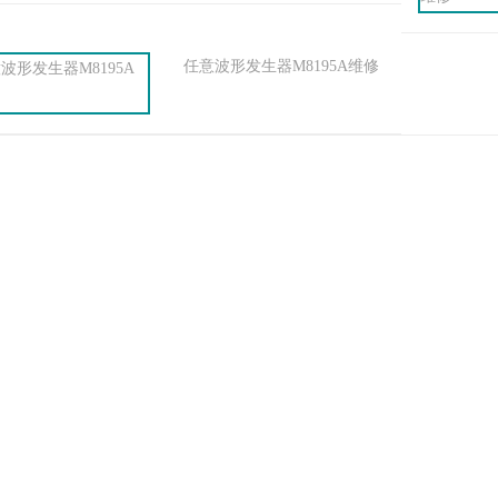
任意波形发生器M8195A维修