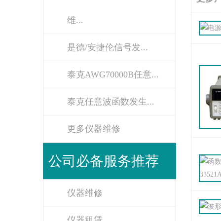
维...
是德/安捷伦信号发...
泰克AWG70000B任意...
泰克任意波函数发生...
更多仪器维修
公司必备服务推荐
仪器维修
仪器租赁