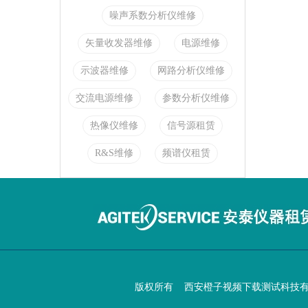
噪声系数分析仪维修
矢量收发器维修
电源维修
示波器维修
网路分析仪维修
交流电源维修
参数分析仪维修
热像仪维修
信号源租赁
R&S维修
频谱仪租赁
版权所有 西安
橙子视频下载测试科