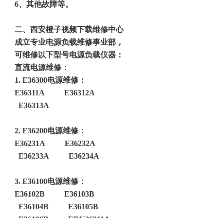
6、其他故障等。
二、西安橙子视频下载维修中心
成立专业
电源负载维修
事业部，
可维修以下型号电源负载仪器：
直流电源维修
：
1.
E36300电源维修
：
E36311A
E36312A
E36313A
2. E36200
电源维修：
E36231A
E36232A
E36233A
E36234A
3. E36100
电源维修
：
E36102B
E36103B
E36104B
E36105B