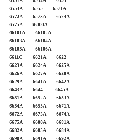
6551A 6552A 6553
6554A 6555 6571A
6572A 6573A 6574A
6575A
66000A
66101A 66102A
66103A 66104A
66105A 66106A
6611C 6621A 6622
6623A 6624A 6625A
6626A 6627A 6628A
6629A 6641A 6642A
6643A 6644
6645A
6651A 6652A 6653A
6654A 6655A 6671A
6672A 6673A 6674A
6675A 6680A 6681A
6682A 6683A 6684A
6690A 6691A 6692A