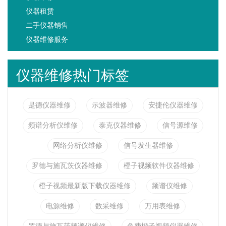
仪器租赁
二手仪器销售
仪器维修服务
仪器维修热门标签
是德仪器维修
示波器维修
安捷伦仪器维修
频谱分析仪维修
泰克仪器维修
信号源维修
网络分析仪维修
信号发生器维修
罗德与施瓦茨仪器维修
橙子视频软件仪器维修
橙子视频最新版下载仪器维修
频谱仪维修
电源维修
数采维修
万用表维修