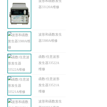
波形和函数发生
器33120A维修
波形和函数发生
器3300A维修
函数/任意波形
发生器33522A
维修
函数/任意波形
发生器33521A
维修
波形和函数发生