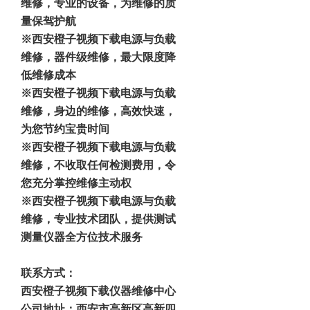
维修，专业的设备，为维修的质
量保驾护航
※西安橙子视频下载电源与负载
维修，器件级维修，最大限度降
低维修成本
※西安橙子视频下载电源与负载
维修，身边的维修，高效快速，
为您节约宝贵时间
※西安橙子视频下载电源与负载
维修，不收取任何检测费用，令
您充分掌控维修主动权
※西安橙子视频下载
电源与负载
维修
，专业技术团队，提供测试
测量仪器全方位技术服务
联系方式：
西安橙子视频下载仪器维修中心
公司地址：西安市高新区高新四