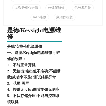
参数分析仪维修
热像仪维修
信号源租赁
R&S维修
频谱仪租赁
是德/Keysight电源维
修
是德/安捷伦电源维修
一、
是德/Keysight电源维修
可维
修的故障：
1、不能正常开机
2、无输出;输出值不准确;不能带
载(或功率不足);测试结果异常
3、花屏;黑屏
4、按键无反应;调节旋钮无响应
5、不认存储介质;不能与控制系
统联机