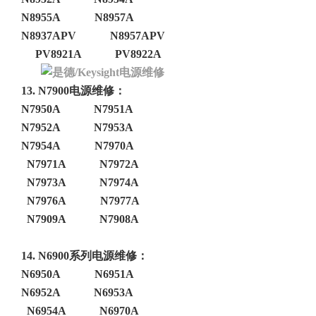
N8955A
N8957A
N8937APV
N8957APV
PV8921A
PV8922A
13. N7900电源维修
：
N7950A
N7951A
N7952A
N7953A
N7954A
N7970A
N7971A
N7972A
N7973A
N7974A
N7976A
N7977A
N7909A
N7908A
14. N6900系列电源维修：
N6950A
N6951A
N6952A
N6953A
N6954A
N6970A