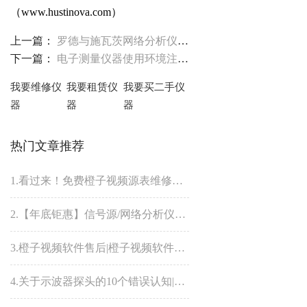
（
www.hustinova.com
）
上一篇：
罗德与施瓦茨网络分析仪自检自校准方法
下一篇：
电子测量仪器使用环境注意事项
我要维修仪
我要租赁仪
我要买二手仪
器
器
器
热门文章推荐
1.看过来！免费橙子视频源表维修八折优惠来了！
2.【年底钜惠】信号源/网络分析仪维修unlevel故障8折优惠
3.橙子视频软件售后|橙子视频软件为什么贵？橙子视频软件仪器维修哪家好？
4.关于示波器探头的10个错误认知|橙子视频下载维修分享